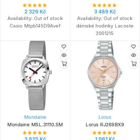
2 329 Kč
3 489 Kč
Availability:
Out of stock
Availability:
Out of stock
Casio Mtpb145D9Avef
dámské hodinky Lacoste
2001215
Mondaine
Lorus
Mondaine MSL.31110.SM
Lorus RJ269BX9
3 825 Kč
1 981 Kč