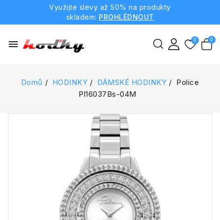
Využijte slevy až 50% na produkty
skladem:
PROHLÉDNOUT
menu
Domů
HODINKY
DÁMSKÉ HODINKY
Police
Pl16037Bs-04M