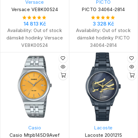
Versace
PICTO
Versace VE8K00524
PICTO 34064-2814
14 813 Kč
3 328 Kč
Availability:
Out of stock
Availability:
Out of stock
dámské hodinky Versace
dámské hodinky PICTO
VE8K00524
34064-2814
Casio
Lacoste
Casio Mtpb145D9Avef
Lacoste 2001215