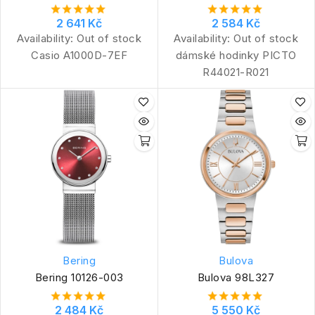
2 641 Kč
2 584 Kč
Availability:
Out of stock
Availability:
Out of stock
Casio A1000D-7EF
dámské hodinky PICTO
R44021-R021
Bering
Bulova
Bering 10126-003
Bulova 98L327
2 484 Kč
5 550 Kč