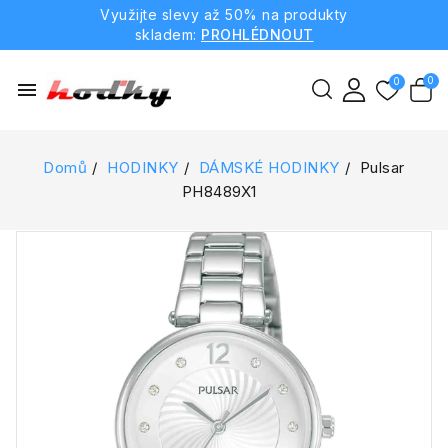
Využijte slevy až 50% na produkty
skladem:
PROHLÉDNOUT
menu
Domů
HODINKY
DÁMSKÉ HODINKY
Pulsar
PH8489X1