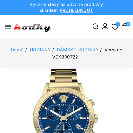
Využijte slevy až 50% na produkty
skladem:
PROHLÉDNOUT
menu
Domů
HODINKY
DÁMSKÉ HODINKY
Versace
VEKB00722