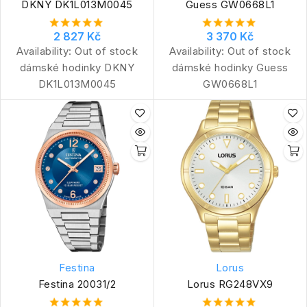
DKNY DK1L013M0045
Guess GW0668L1
2 827 Kč
3 370 Kč
Availability:
Out of stock
Availability:
Out of stock
dámské hodinky DKNY
dámské hodinky Guess
DK1L013M0045
GW0668L1
Festina
Lorus
Festina 20031/2
Lorus RG248VX9