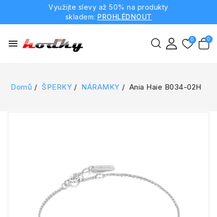
Využijte slevy až 50% na produkty
skladem:
PROHLÉDNOUT
menu
Domů
ŠPERKY
NÁRAMKY
Ania Haie B034-02H