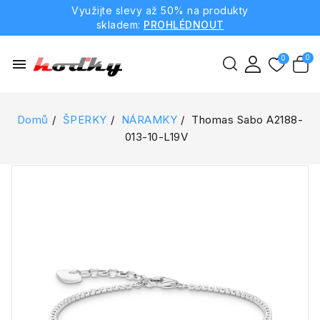
Využijte slevy až 50% na produkty
skladem:
PROHLÉDNOUT
menu
Domů
ŠPERKY
NÁRAMKY
Thomas Sabo A2188-
013-10-L19V