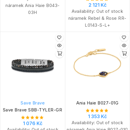
2 121 Kč
náramek Ania Haie B043-
Availability:
Out of stock
03H
náramek Rebel & Rose RR-
L0143-S-L+
Save Brave
Ania Haie B027-01G
Save Brave SBB-TYLER-GR
1 353 Kč
Availability:
Out of stock
1 076 Kč
Availability:
Out of stock
náramek Ania Haie B027-01G