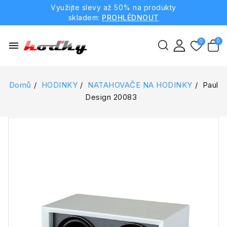
Využijte slevy až 50% na produkty
skladem:
PROHLÉDNOUT
menu
Domů
HODINKY
NATAHOVAČE NA HODINKY
Paul
Design 20083