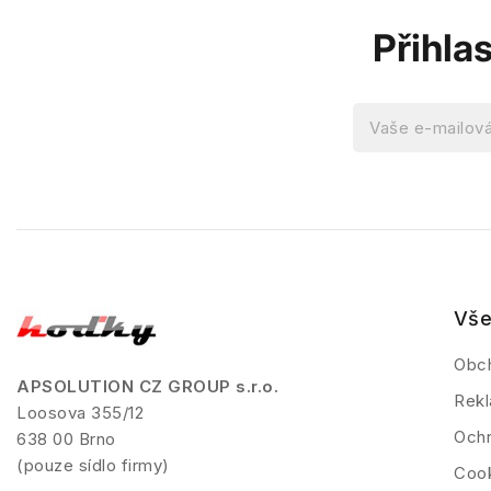
Přihla
Vše
Obc
APSOLUTION CZ GROUP s.r.o.
Rekl
Loosova 355/12
Ochr
638 00 Brno
(pouze sídlo firmy)
Coo