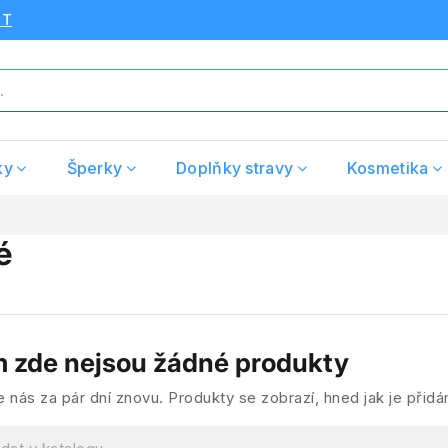
UT
ky
Šperky
Doplňky stravy
Kosmetika
é
m zde nejsou žádné produkty
e nás za pár dní znovu. Produkty se zobrazí, hned jak je přid