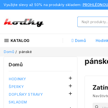
Využijte slevy až 50% na produkty skladem:
PROHLÉDNO
menu
KATALOG
Domů
Hodin
Domů
pánské
pánsk
Domů

HODINKY

Zatí
ŠPERKY

DOPLŇKY STRAVY
Navštivt
SKLADEM
search