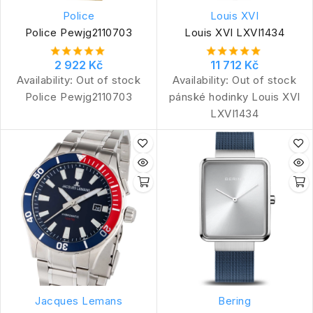
Police
Louis XVI
Police Pewjg2110703
Louis XVI LXVI1434
2 922 Kč
11 712 Kč
Availability:
Out of stock
Availability:
Out of stock
Police Pewjg2110703
pánské hodinky Louis XVI
LXVI1434
Jacques Lemans
Bering