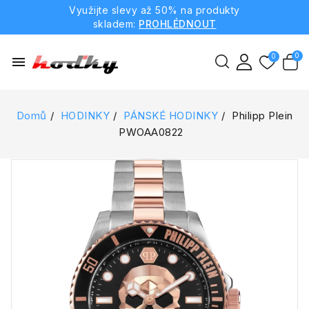
Využijte slevy až 50% na produkty
skladem:
PROHLÉDNOUT
menu
Domů
HODINKY
PÁNSKÉ HODINKY
Philipp Plein
PWOAA0822