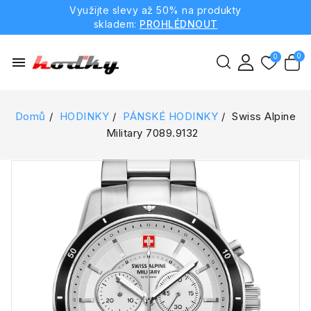
Využijte slevy až 50% na produkty
skladem:
PROHLÉDNOUT
menu
Domů
HODINKY
PÁNSKÉ HODINKY
Swiss Alpine
Military 7089.9132