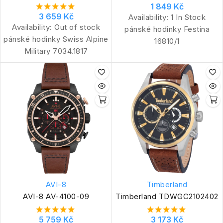
1 849 Kč
3 659 Kč
Availability:
1 In Stock
Availability:
Out of stock
pánské hodinky Festina
pánské hodinky Swiss Alpine
16810/1
Military 7034.1817
AVI-8
Timberland
AVI-8 AV-4100-09
Timberland TDWGC2102402
5 759 Kč
3 173 Kč