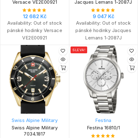
Versace VE2E00921
Jacques Lemans 1-2087J
12 682 Kč
9 047 Kč
Availability:
Out of stock
Availability:
Out of stock
pánské hodinky Versace
pánské hodinky Jacques
VE2E00921
Lemans 1-2087J
SLEVA!
Swiss Alpine Military
Festina
Swiss Alpine Military
Festina 16810/1
7034.1817