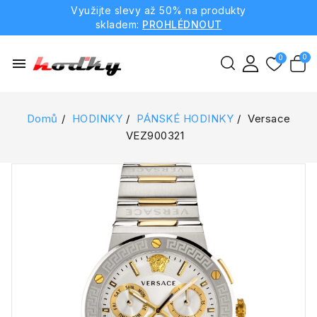
Využijte slevy až 50% na produkty
skladem:
PROHLÉDNOUT
menu
Domů
HODINKY
PÁNSKÉ HODINKY
Versace
VEZ900321