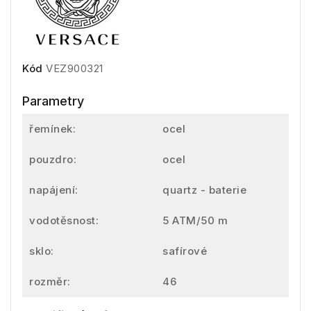
Kód
VEZ900321
Parametry
řemínek:
ocel
pouzdro:
ocel
napájení:
quartz - baterie
vodotěsnost:
5 ATM/50 m
sklo:
safírové
rozměr:
46