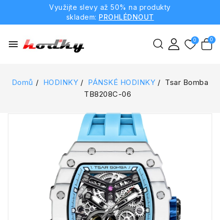
Využijte slevy až 50% na produkty
skladem:
PROHLÉDNOUT
menu
Domů
HODINKY
PÁNSKÉ HODINKY
Tsar Bomba
TB8208C-06