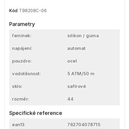
Kód
TB8208C-06
Parametry
řemínek:
silikon / guma
napájení:
automat
pouzdro:
ocel
vodotěsnost:
5 ATM/50 m
sklo:
safírové
rozměr:
44
Specifické reference
ean13
762704078715