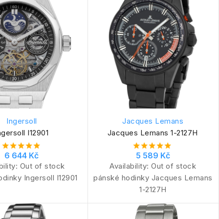
Ingersoll
Jacques Lemans
ngersoll I12901
Jacques Lemans 1-2127H
6 644 Kč
5 589 Kč
bility:
Out of stock
Availability:
Out of stock
dinky Ingersoll I12901
pánské hodinky Jacques Lemans
1-2127H