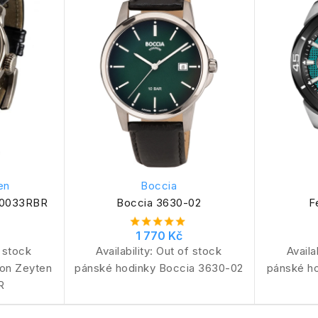
en
Boccia
Z0033RBR
Boccia 3630-02
F
1 770 Kč
 stock
Availability:
Out of stock
Availa
von Zeyten
pánské hodinky Boccia 3630-02
pánské ho
R