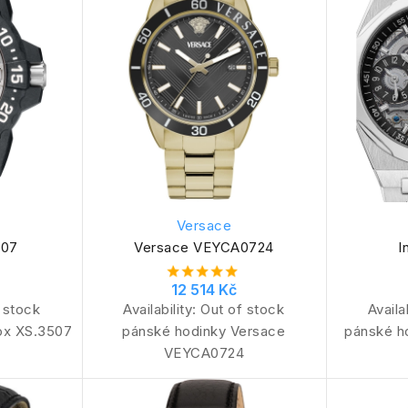
Versace
507
Versace VEYCA0724
I
12 514 Kč
 stock
Availability:
Out of stock
Availa
ox XS.3507
pánské hodinky Versace
pánské ho
VEYCA0724