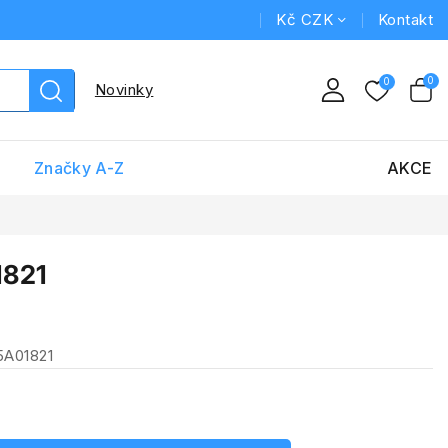
Kč CZK
Kontakt
Novinky
Značky A-Z
AKCE
1821
5A01821