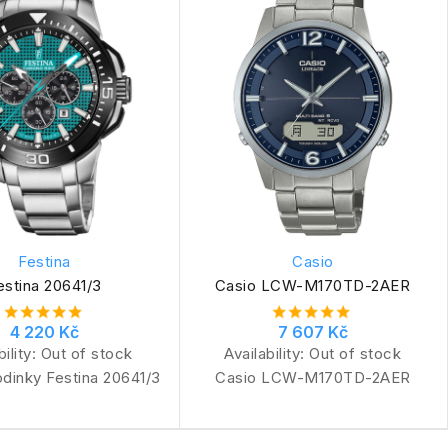
Festina
Casio
estina 20641/3
Casio LCW-M170TD-2AER
4 220 Kč
7 607 Kč
bility:
Out of stock
Availability:
Out of stock
dinky Festina 20641/3
Casio LCW-M170TD-2AER