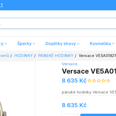
UT
ky
Šperky
Doplňky stravy
Kosmetika
Domů
HODINKY
PÁNSKÉ HODINKY
Versace VE5A01821
Versace
Versace VE5A0
8 635 Kč
pánské hodinky Versace VE
8 635 Kč