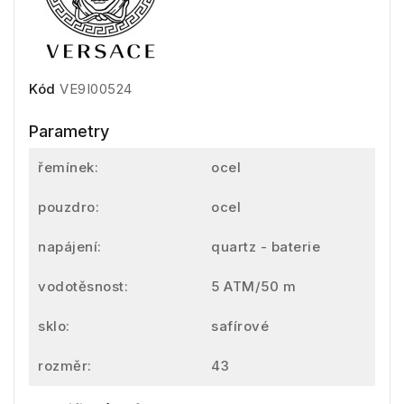
Kód
VE9I00524
Parametry
řemínek:
ocel
pouzdro:
ocel
napájení:
quartz - baterie
vodotěsnost:
5 ATM/50 m
sklo:
safírové
rozměr:
43