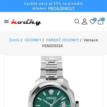
Využijte slevy až 50% na produkty
skladem:
PROHLÉDNOUT
menu
Domů
HODINKY
PÁNSKÉ HODINKY
Versace
VEAG00324