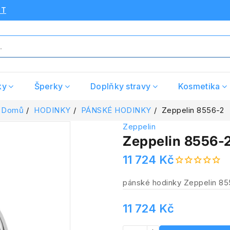
UT
ky
Šperky
Doplňky stravy
Kosmetika
Domů
HODINKY
PÁNSKÉ HODINKY
Zeppelin 8556-2
Zeppelin
Zeppelin 8556-
11 724 Kč
pánské hodinky Zeppelin 85
11 724 Kč