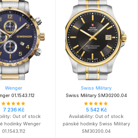
Wenger
Swiss Military
ger 01.1543.112
Swiss Military SM30200.04
7 236 Kč
5 542 Kč
bility:
Out of stock
Availability:
Out of stock
é hodinky Wenger
pánské hodinky Swiss Military
01.1543.112
SM30200.04