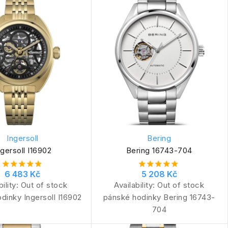
Ingersoll
Bering
ngersoll I16902
Bering 16743-704
6 483 Kč
5 208 Kč
bility:
Out of stock
Availability:
Out of stock
dinky Ingersoll I16902
pánské hodinky Bering 16743-
704