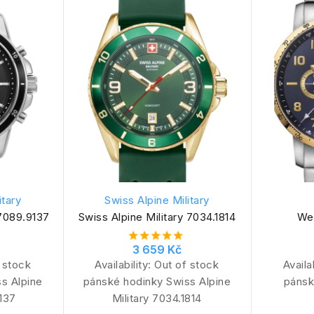
itary
Swiss Alpine Military
 7089.9137
Swiss Alpine Military 7034.1814
Wen
3 659 Kč
 stock
Availability:
Out of stock
Availa
s Alpine
pánské hodinky Swiss Alpine
pánsk
9137
Military 7034.1814