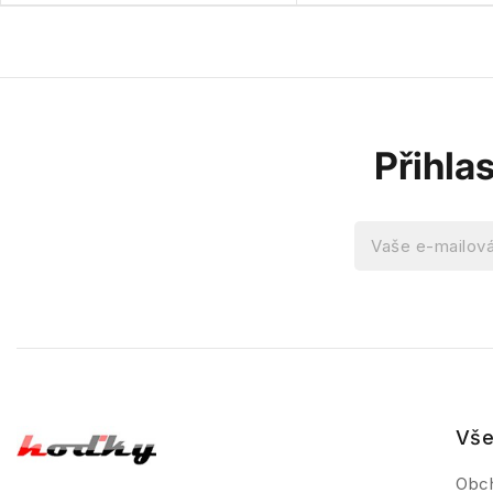
Přihla
Vše
Obc