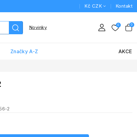
Kč CZK
Kontakt
Novinky
Značky A-Z
AKCE
2
56-2