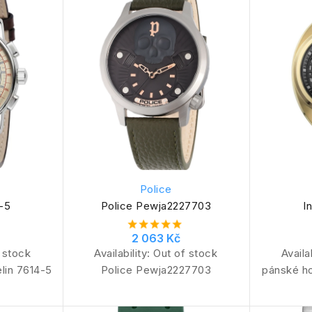
Police
-5
Police Pewja2227703
I
2 063 Kč
 stock
Availability:
Out of stock
Availa
lin 7614-5
Police Pewja2227703
pánské ho