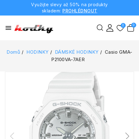
Využijte slevy až 50% na produkty
skladem:
PROHLÉDNOUT
menu
Domů
HODINKY
DÁMSKÉ HODINKY
Casio GMA-
P2100VA-7AER