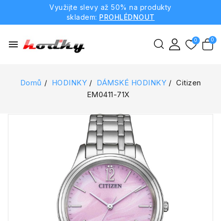
Využijte slevy až 50% na produkty
skladem:
PROHLÉDNOUT
menu
Domů
HODINKY
DÁMSKÉ HODINKY
Citizen
EM0411-71X