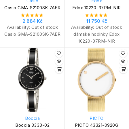
Casio
Edox
Casio GMA-S2100SK-7AER
Edox 10220-37RM-NIR
2 884 Kč
11 750 Kč
Availability:
Out of stock
Availability:
Out of stock
Casio GMA-S2100SK-7AER
dámské hodinky Edox
10220-37RM-NIR
Boccia
PICTO
Boccia 3333-02
PICTO 43321-0920G