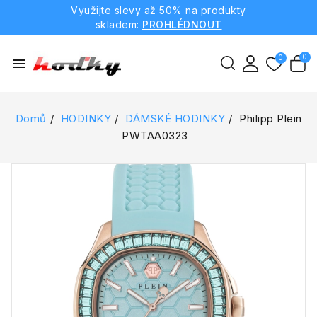
Využijte slevy až 50% na produkty
skladem:
PROHLÉDNOUT
menu
Domů
HODINKY
DÁMSKÉ HODINKY
Philipp Plein
PWTAA0323